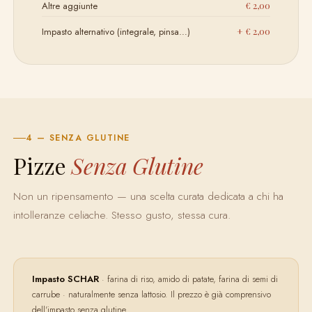
Altre aggiunte
€ 2,00
Impasto alternativo (integrale, pinsa…)
+ € 2,00
4 — SENZA GLUTINE
Pizze
Senza Glutine
Non un ripensamento — una scelta curata dedicata a chi ha
intolleranze celiache. Stesso gusto, stessa cura.
Impasto SCHAR
· farina di riso, amido di patate, farina di semi di
carrube · naturalmente senza lattosio. Il prezzo è già comprensivo
dell'impasto senza glutine.