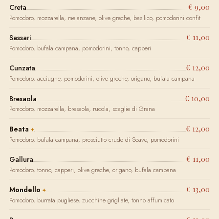
€ 9,00
Creta
Pomodoro, mozzarella, melanzane, olive greche, basilico, pomodorini confit
€ 11,00
Sassari
Pomodoro, bufala campana, pomodorini, tonno, capperi
€ 12,00
Cunzata
Pomodoro, acciughe, pomodorini, olive greche, origano, bufala campana
€ 10,00
Bresaola
Pomodoro, mozzarella, bresaola, rucola, scaglie di Grana
€ 12,00
Beata
Pomodoro, bufala campana, prosciutto crudo di Soave, pomodorini
€ 11,00
Gallura
Pomodoro, tonno, capperi, olive greche, origano, bufala campana
€ 13,00
Mondello
Pomodoro, burrata pugliese, zucchine grigliate, tonno affumicato