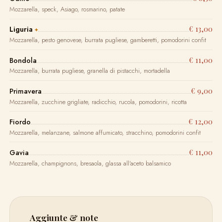
Mozzarella, speck, Asiago, rosmarino, patate
€ 13,00
Liguria
Mozzarella, pesto genovese, burrata pugliese, gamberetti, pomodorini confit
€ 11,00
Bondola
Mozzarella, burrata pugliese, granella di pistacchi, mortadella
€ 9,00
Primavera
Mozzarella, zucchine grigliate, radicchio, rucola, pomodorini, ricotta
€ 12,00
Fiordo
Mozzarella, melanzane, salmone affumicato, stracchino, pomodorini confit
€ 11,00
Gavia
Mozzarella, champignons, bresaola, glassa all'aceto balsamico
Aggiunte & note