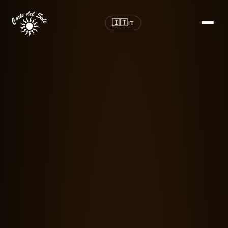
🇮🇹
IT