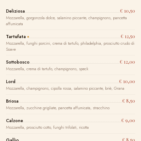
€ 10,50
Deliziosa
Mozzarella, gorgonzola dolce, salamino piccante, champignons, pancetta
affumicata
€ 12,50
Tartufata
Mozzarella, funghi porcini, crema di tartufo, philadelphia, prosciutto crudo di
Soave
€ 12,00
Sottobosco
Mozzarella, crema di tartufo, champignons, speck
€ 10,00
Lord
Mozzarella, champignons, cipolla rossa, salamino piccante, briè, Grana
€ 8,50
Briosa
Mozzarella, zucchine grigliate, pancetta affumicata, stracchino
€ 9,00
Calzone
Mozzarella, prosciutto cotto, funghi trifolati, ricotta
€ 8,50
Gallio