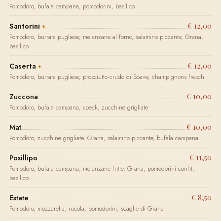
Pomodoro, bufala campana, pomodorini, basilico
€ 12,00
Santorini
Pomodoro, burrata pugliese, melanzane al forno, salamino piccante, Grana,
basilico
€ 12,00
Caserta
Pomodoro, burrata pugliese, prosciutto crudo di Soave, champignons freschi
€ 10,00
Zuccona
Pomodoro, bufala campana, speck, zucchine grigliate
€ 10,00
Mat
Pomodoro, zucchine grigliate, Grana, salamino piccante, bufala campana
€ 11,50
Posillipo
Pomodoro, bufala campana, melanzane fritte, Grana, pomodorini confit,
basilico
€ 8,50
Estate
Pomodoro, mozzarella, rucola, pomodorini, scaglie di Grana