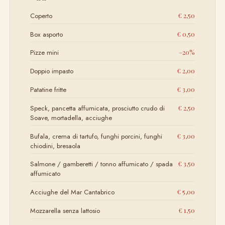
Coperto
€ 2,50
Box asporto
€ 0,50
Pizze mini
–20%
Doppio impasto
€ 2,00
Patatine fritte
€ 3,00
Speck, pancetta affumicata, prosciutto crudo di
€ 2,50
Soave, mortadella, acciughe
Bufala, crema di tartufo, funghi porcini, funghi
€ 3,00
chiodini, bresaola
Salmone / gamberetti / tonno affumicato / spada
€ 3,50
affumicato
Acciughe del Mar Cantabrico
€ 5,00
Mozzarella senza lattosio
€ 1,50