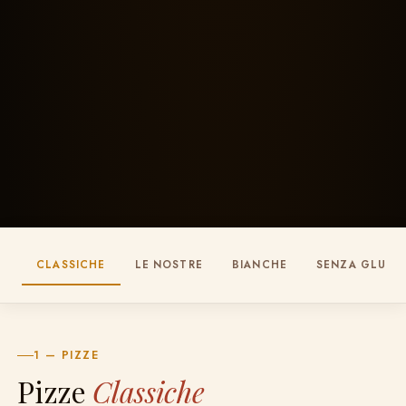
CLASSICHE
LE NOSTRE
BIANCHE
SENZA GLUTI
1 — PIZZE
Pizze
Classiche