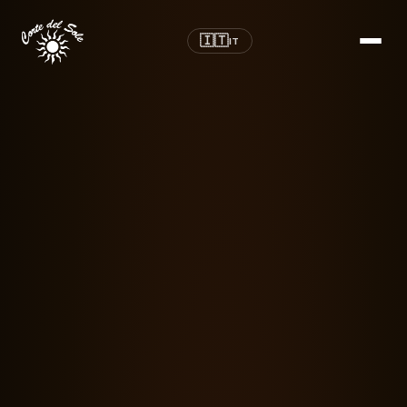
🇮🇹
IT