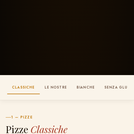
CLASSICHE
LE NOSTRE
BIANCHE
SENZA GLUTI
1 — PIZZE
Pizze
Classiche