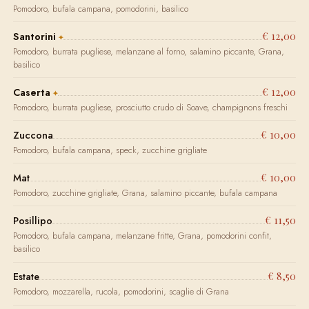
Pomodoro, bufala campana, pomodorini, basilico
€ 12,00
Santorini
Pomodoro, burrata pugliese, melanzane al forno, salamino piccante, Grana,
basilico
€ 12,00
Caserta
Pomodoro, burrata pugliese, prosciutto crudo di Soave, champignons freschi
€ 10,00
Zuccona
Pomodoro, bufala campana, speck, zucchine grigliate
€ 10,00
Mat
Pomodoro, zucchine grigliate, Grana, salamino piccante, bufala campana
€ 11,50
Posillipo
Pomodoro, bufala campana, melanzane fritte, Grana, pomodorini confit,
basilico
€ 8,50
Estate
Pomodoro, mozzarella, rucola, pomodorini, scaglie di Grana