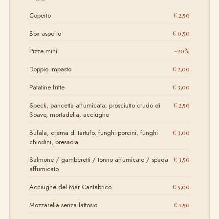
Coperto
€ 2,50
Box asporto
€ 0,50
Pizze mini
–20%
Doppio impasto
€ 2,00
Patatine fritte
€ 3,00
Speck, pancetta affumicata, prosciutto crudo di
€ 2,50
Soave, mortadella, acciughe
Bufala, crema di tartufo, funghi porcini, funghi
€ 3,00
chiodini, bresaola
Salmone / gamberetti / tonno affumicato / spada
€ 3,50
affumicato
Acciughe del Mar Cantabrico
€ 5,00
Mozzarella senza lattosio
€ 1,50