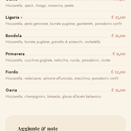
Mozzarella, speck, Asiago, rosmarino, patate
€ 13,00
Liguria
Mozzarella, pesto genovese, burrata pugliese, gamberetti, pomodorini confit
€ 11,00
Bondola
Mozzarella, burrata pugliese, granella di pistacchi, mortadella
€ 9,00
Primavera
Mozzarella, zucchine grigliate, radicchio, rucola, pomodorini, ricotta
€ 12,00
Fiordo
Mozzarella, melanzane, salmone affumicato, stracchino, pomodorini confit
€ 11,00
Gavia
Mozzarella, champignons, bresaola, glassa all'aceto balsamico
Aggiunte & note