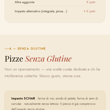
Altre aggiunte
€ 2,00
Impasto alternativo (integrale, pinsa…)
+ € 2,00
4 — SENZA GLUTINE
Pizze
Senza Glutine
Non un ripensamento — una scelta curata dedicata a chi ha
intolleranze celiache. Stesso gusto, stessa cura.
Impasto SCHAR
· farina di riso, amido di patate, farina di semi di
carrube · naturalmente senza lattosio. Il prezzo è già comprensivo
dell'impasto senza glutine.