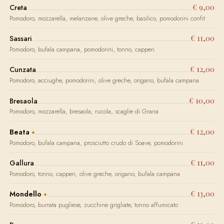
€ 9,00
Creta
Pomodoro, mozzarella, melanzane, olive greche, basilico, pomodorini confit
€ 11,00
Sassari
Pomodoro, bufala campana, pomodorini, tonno, capperi
€ 12,00
Cunzata
Pomodoro, acciughe, pomodorini, olive greche, origano, bufala campana
€ 10,00
Bresaola
Pomodoro, mozzarella, bresaola, rucola, scaglie di Grana
€ 12,00
Beata
Pomodoro, bufala campana, prosciutto crudo di Soave, pomodorini
€ 11,00
Gallura
Pomodoro, tonno, capperi, olive greche, origano, bufala campana
€ 13,00
Mondello
Pomodoro, burrata pugliese, zucchine grigliate, tonno affumicato