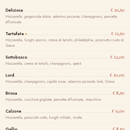
€ 10,50
Deliziosa
Mozzarella, gorgonzola dolce, salamino piccante, champignons, pancetta
affumicata
€ 12,50
Tartufata
Mozzarella, funghi porcini, crema di tartufo, philadelphia, prosciutto crudo di
Soave
€ 12,00
Sottobosco
Mozzarella, crema di tartufo, champignons, speck
€ 10,00
Lord
Mozzarella, champignons, cipolla rossa, salamino piccante, briè, Grana
€ 8,50
Briosa
Mozzarella, zucchine grigliate, pancetta affumicata, stracchino
€ 9,00
Calzone
Mozzarella, prosciutto cotto, funghi trifolati, ricotta
€ 8,50
Gallio