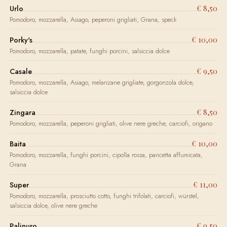
€ 8,50
Urlo
Pomodoro, mozzarella, Asiago, peperoni grigliati, Grana, speck
€ 10,00
Porky's
Pomodoro, mozzarella, patate, funghi porcini, salsiccia dolce
€ 9,50
Casale
Pomodoro, mozzarella, Asiago, melanzane grigliate, gorgonzola dolce,
salsiccia dolce
€ 8,50
Zingara
Pomodoro, mozzarella, peperoni grigliati, olive nere greche, carciofi, origano
€ 10,00
Baita
Pomodoro, mozzarella, funghi porcini, cipolla rossa, pancetta affumicata,
Grana
€ 11,00
Super
Pomodoro, mozzarella, prosciutto cotto, funghi trifolati, carciofi, würstel,
salsiccia dolce, olive nere greche
€ 9,50
Palinuro