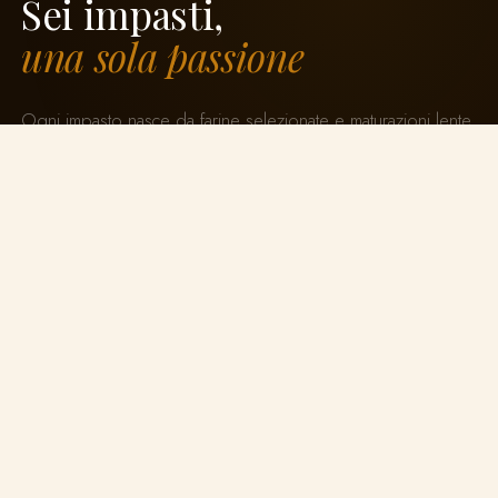
Sei impasti,
una sola passione
Ogni impasto nasce da farine selezionate e maturazioni lente.
Sei proposte, un'unica filosofia.
I
Classico
Bilanciata miscela di farine attentamente selezionate,
lievitazione minima di 48 ore. La base di tutto: croccante